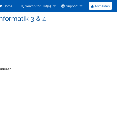
Home
Search for List(s)
Support
Anmelden
Informatik 3 & 4
nieren.