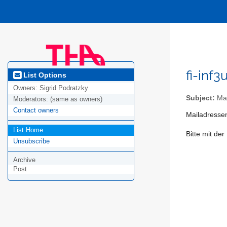
fi-inf
List Options
Owners:
Sigrid Podratzky
Subject:
Mai
Moderators:
(same as owners)
Contact owners
Mailadressen
List Home
Bitte mit d
Unsubscribe
Archive
Post