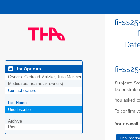
fi-ss25
Date
fi-ss2
List Options
Owners:
Gertraud Matzke, Julia Meisner
Subject:
SoS
Moderators:
(same as owners)
Datenstruktu
Contact owners
You asked to
List Home
Unsubscribe
To confirm y
Archive
Your e-mail
Post