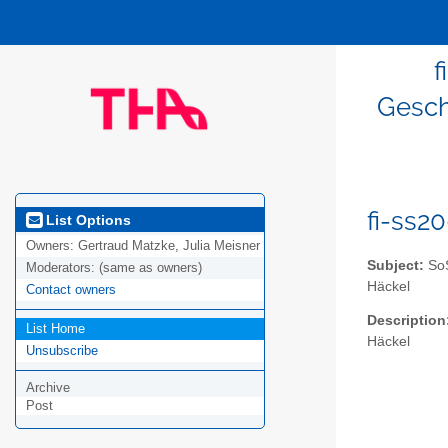
f
Gesch
fi-ss2
List Options
Owners:
Gertraud Matzke, Julia Meisner
Subject:
SoS
Moderators:
(same as owners)
Häckel
Contact owners
Description
List Home
Häckel
Unsubscribe
Archive
Post