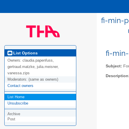
fi-min-p
fi-min
List Options
Owners:
claudia.papenfuss,
Subject:
For
gertraud.matzke, julia.meisner,
vanessa.zips
Description
Moderators:
(same as owners)
Contact owners
List Home
Unsubscribe
Archive
Post